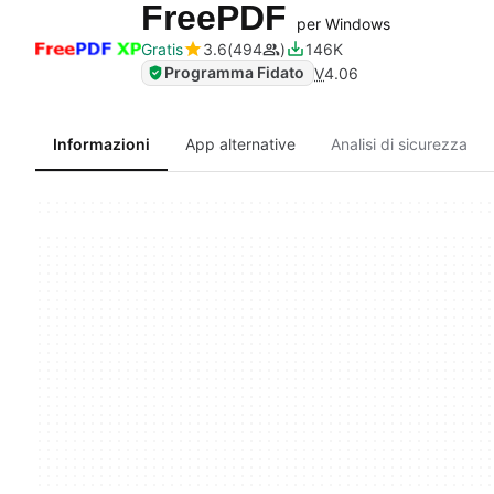
FreePDF
per Windows
Gratis
3.6
494
146K
Programma Fidato
V
4.06
Informazioni
App alternative
Analisi di sicurezza